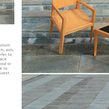
ustom
ch, ash,
efer to
face
ood or
e to
quest.