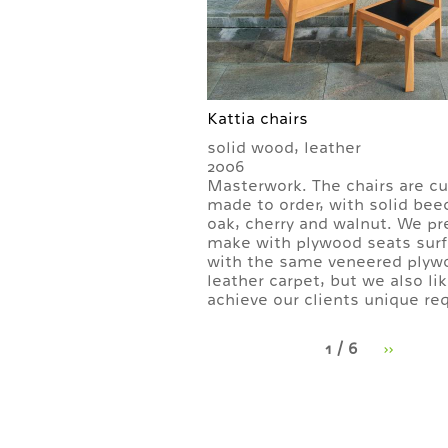
Kattia chairs
solid wood, leather
2006
Masterwork. The chairs are c
made to order, with solid bee
oak, cherry and walnut. We pr
make with plywood seats sur
with the same veneered plyw
leather carpet, but we also lik
achieve our clients unique re
1 / 6
››