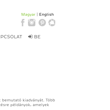
Magyar
English
APCSOLAT
BE
t bemutató kiadványát. Több
zésre példányok, amelyek