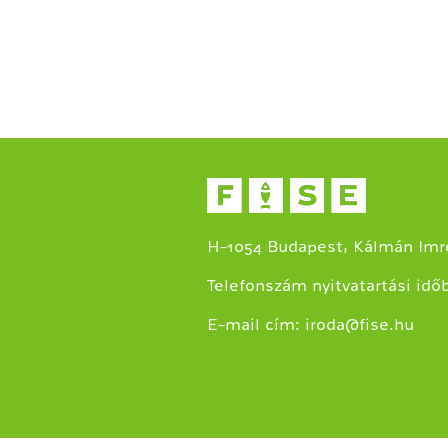
H-1054 Budapest, Kálmán Imre
Telefonszám nyitvatartási idő
E-mail cím:
iroda@fise.hu