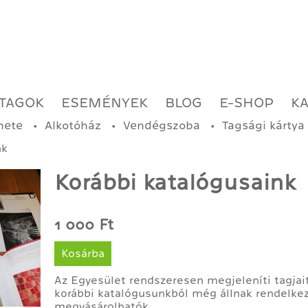
TAGOK
ESEMÉNYEK
BLOG
E-SHOP
K
nete
Alkotóház
Vendégszoba
Tagsági kártya
nk
Korábbi katalógusaink
1 000 Ft
Kosárba
Az Egyesület rendszeresen megjeleníti tagjai
korábbi katalógusunkból még állnak rendelke
megvásárolhatók.