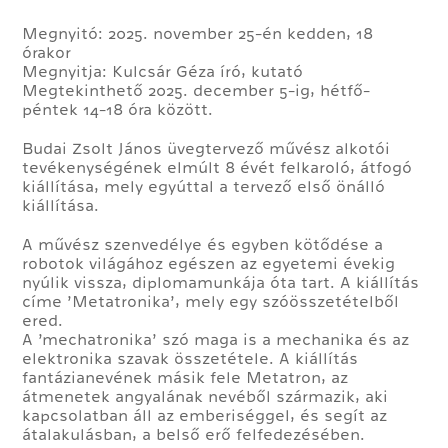
Megnyitó: 2025. november 25-én kedden, 18
órakor
Megnyitja: Kulcsár Géza író, kutató
Megtekinthető 2025. december 5-ig, hétfő-
péntek 14-18 óra között.
Budai Zsolt János üvegtervező művész alkotói
tevékenységének elmúlt 8 évét felkaroló, átfogó
kiállítása, mely egyúttal a tervező első önálló
kiállítása.
A művész szenvedélye és egyben kötődése a
robotok világához egészen az egyetemi évekig
nyúlik vissza, diplomamunkája óta tart. A kiállítás
címe ’Metatronika’, mely egy szóösszetételből
ered.
A ’mechatronika’ szó maga is a mechanika és az
elektronika szavak összetétele. A kiállítás
fantázianevének másik fele Metatron, az
átmenetek angyalának nevéből származik, aki
kapcsolatban áll az emberiséggel, és segít az
átalakulásban, a belső erő felfedezésében.