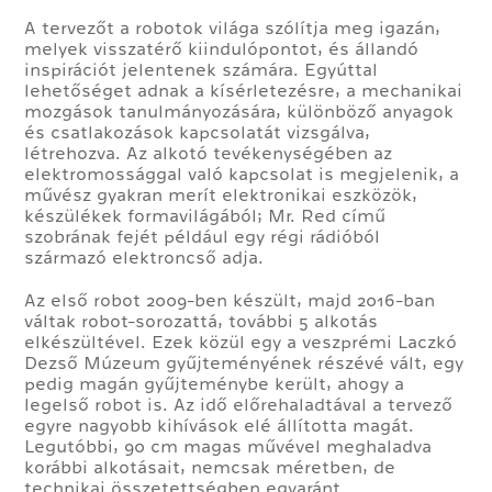
A tervezőt a robotok világa szólítja meg igazán,
melyek visszatérő kiindulópontot, és állandó
inspirációt jelentenek számára. Egyúttal
lehetőséget adnak a kísérletezésre, a mechanikai
mozgások tanulmányozására, különböző anyagok
és csatlakozások kapcsolatát vizsgálva,
létrehozva. Az alkotó tevékenységében az
elektromossággal való kapcsolat is megjelenik, a
művész gyakran merít elektronikai eszközök,
készülékek formavilágából; Mr. Red című
szobrának fejét például egy régi rádióból
származó elektroncső adja.
Az első robot 2009-ben készült, majd 2016-ban
váltak robot-sorozattá, további 5 alkotás
elkészültével. Ezek közül egy a veszprémi Laczkó
Dezső Múzeum gyűjteményének részévé vált, egy
pedig magán gyűjteménybe került, ahogy a
legelső robot is. Az idő előrehaladtával a tervező
egyre nagyobb kihívások elé állította magát.
Legutóbbi, 90 cm magas művével meghaladva
korábbi alkotásait, nemcsak méretben, de
technikai összetettségben egyaránt.