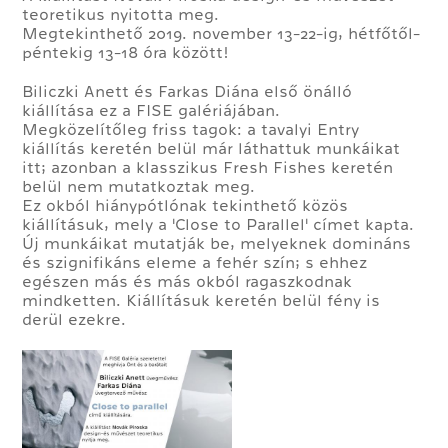
teoretikus nyitotta meg.
Megtekinthető 2019. november 13-22-ig, hétfőtől-
péntekig 13-18 óra között!
Biliczki Anett és Farkas Diána első önálló
kiállítása ez a FISE galériájában.
Megközelítőleg friss tagok: a tavalyi Entry
kiállítás keretén belül már láthattuk munkáikat
itt; azonban a klasszikus Fresh Fishes keretén
belül nem mutatkoztak meg.
Ez okból hiánypótlónak tekinthető közös
kiállításuk, mely a 'Close to Parallel' címet kapta.
Új munkáikat mutatják be, melyeknek domináns
és szignifikáns eleme a fehér szín; s ehhez
egészen más és más okból ragaszkodnak
mindketten. Kiállításuk keretén belül fény is
derül ezekre.