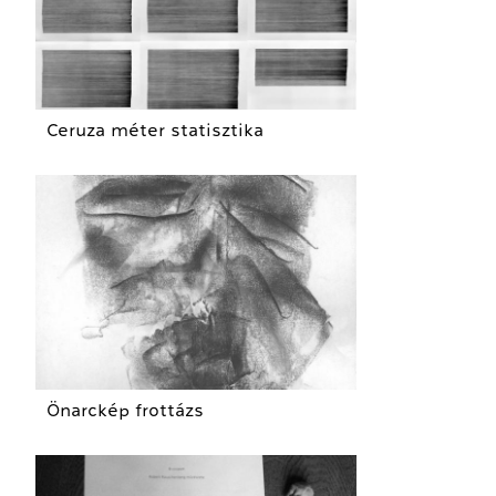
Ceruza méter statisztika
Önarckép frottázs