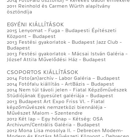
2014 FotóFalu ösztöndíj – Kerekes Gábor emlékére
2011 Reinhold és Carmen Würth alapítvány
ösztöndíja
EGYÉNI KIÁLLÍTÁSOK
2015 Lenyomat - Fuga - Budapesti Építészeti
Központ – Budapest
2013 Festési gyakorlatok - Budapest Jazz Club -
Budapest
2013 Festési gyakorlatok - Mácsai István Galéria -
József Attila Művelődési Ház - Budapest
CSOPORTOS KIÁLLÍTÁSOK
2014 Foto(an)archív - Labor Galéria – Budapest
2014 Fotófalu kiállítás - ArtBázis – Budapest
2014 Nem túl távoli jelen - Fiatal Képzőművészek
Stúdiójának Egyesület galériája – Budapest
2013 Budapest Art Expo Friss VI. - Fiatal
képzőművészek nemzetközi biennáléja -
Művészet Malom - Szentendre
2012 Két lap – Egy hónap – Kétség: OSA
Archivum/Centrális Galéria - Budapest
2012 Mona Lisa mosolya II. - Debrecen Modem-
Modern és Kortárs Művészeti Központ - Debrecen