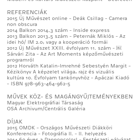
REFERENCIÁK
2015 Új Művészet online - Deák Csillag - Camera
non obscura
2014 Balkon 2014_3 szám - Inside express
2013 Balkon 2013_5 szám - Peternák Miklós - Az
idei hó/ IM 2.0, vagy a kooperáció formái
2012 Új Művészet XXIII. évfolyam 11. szám - ￼
Sárvári Zita - Az Art Moments képzőművészeti
programról
2012 Horváth Katalin-Imrehné Sebestyén Margit -
Kézikönyv A képzelet világa, rajz és vizuális
kultúra 10. Évfolyam tankönyvhöz - Apáczai Kiadó
- ISBN 978-963-464-962-5
MŰVEK KÖZ- ÉS MAGÁNGYŰJTEMÉNYEKBEN
Magyar Elektrográfiai Társaság
OSA Archivum/Centrális Galéria
DÍJAK
2015 OMDK - Országos Művészeti Diákköri
Konferencia - Fotográfia II. - II. helyezés
2014 60 éves a Pannoncolor! - Festészeti pályázat