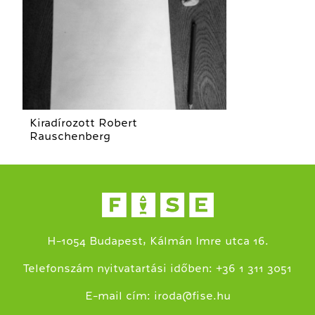
Kiradírozott Robert
Rauschenberg
H-1054 Budapest, Kálmán Imre utca 16.
+
Telefonszám nyitvatartási időben:
36 1 311 3051
E-mail cím:
iroda@fise.hu