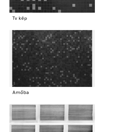
Tv kép
Amőba