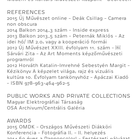
REFERENCES
2015 Új Művészet online - Deák Csillag - Camera
non obscura
2014 Balkon 2014_3 szám - Inside express
2013 Balkon 2013_5 szám - Peternák Miklós - Az
idei hó/ IM 2.0, vagy a kooperáció formái
2012 Új Művészet XXIII. évfolyam 11. szám - ￼
Sárvári Zita - Az Art Moments képzőművészeti
programról
2012 Horváth Katalin-Imrehné Sebestyén Margit -
Kézikönyv A képzelet világa, rajz és vizuális
kultúra 10. Évfolyam tankönyvhöz - Apáczai Kiadó
- ISBN 978-963-464-962-5
PUBLIC WORKS AND PRIVATE COLLECTIONS
Magyar Elektrográfiai Társaság
OSA Archivum/Centrális Galéria
AWARDS
2015 OMDK - Országos Művészeti Diákköri
Konferencia - Fotográfia II. - II. helyezés
2014 60 éves a Pannoncolor! - Festészeti pályázat