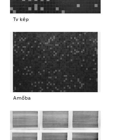
Tv kép
Amőba