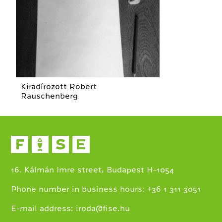
Kiradírozott Robert
Rauschenberg
16. Kálmán Imre street, Budapest H-1054
+
Phone number in business hours:
36 1 311 3051
E-mail address:
iroda@fise.hu