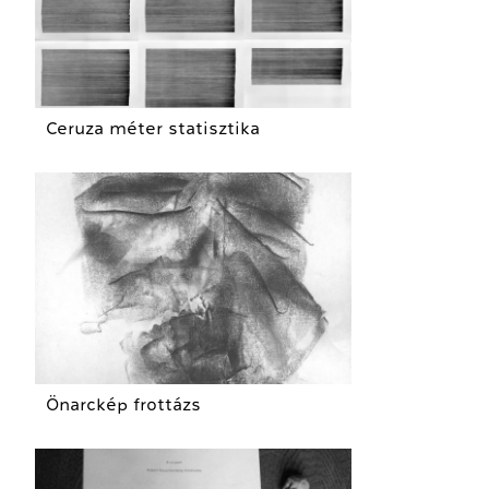
Ceruza méter statisztika
Önarckép frottázs