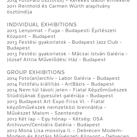
2014 FotóFalu ösztöndíj – Kerekes Gábor emlékére
2011 Reinhold és Carmen Würth alapítvány
ösztöndíja
INDIVIDUAL EXHIBITIONS
2015 Lenyomat - Fuga - Budapesti Építészeti
Központ – Budapest
2013 Festési gyakorlatok - Budapest Jazz Club -
Budapest
2013 Festési gyakorlatok - Mácsai István Galéria -
József Attila Művelődési Ház - Budapest
GROUP EXHIBITIONS
2014 Foto(an)archív - Labor Galéria – Budapest
2014 Fotófalu kiállítás - ArtBázis – Budapest
2014 Nem túl távoli jelen - Fiatal Képzőművészek
Stúdiójának Egyesület galériája – Budapest
2013 Budapest Art Expo Friss VI. - Fiatal
képzőművészek nemzetközi biennáléja -
Művészet Malom - Szentendre
2012 Két lap – Egy hónap – Kétség: OSA
Archivum/Centrális Galéria - Budapest
2012 Mona Lisa mosolya II. - Debrecen Modem-
Modern és Kortárs Művészeti Központ - Debrecen