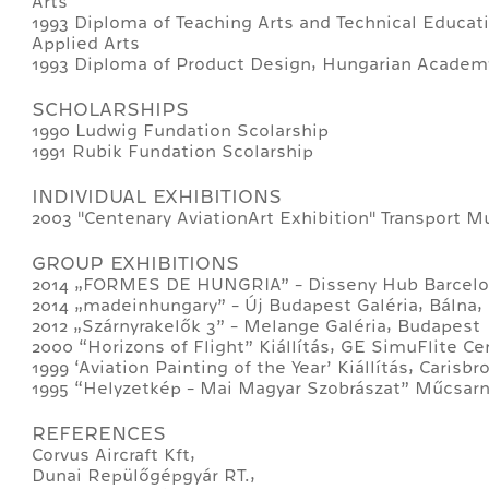
Arts
1993 Diploma of Teaching Arts and Technical Educa
Applied Arts
1993 Diploma of Product Design, Hungarian Academy
SCHOLARSHIPS
1990 Ludwig Fundation Scolarship
1991 Rubik Fundation Scolarship
INDIVIDUAL EXHIBITIONS
2003 "Centenary AviationArt Exhibition" Transport
GROUP EXHIBITIONS
2014 „FORMES DE HUNGRIA” - Disseny Hub Barcelo
2014 „madeinhungary” - Új Budapest Galéria, Bálna,
2012 „Szárnyrakelők 3” - Melange Galéria, Budapest
2000 “Horizons of Flight” Kiállítás, GE SimuFlite Ce
1999 ‘Aviation Painting of the Year’ Kiállítás, Carisb
1995 “Helyzetkép - Mai Magyar Szobrászat” Műcsar
REFERENCES
Corvus Aircraft Kft,
Dunai Repülőgépgyár RT.,