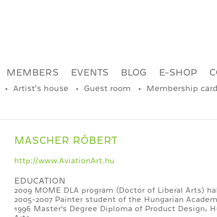
MEMBERS
EVENTS
BLOG
E-SHOP
C
Artist's house
Guest room
Membership car
MASCHER RÓBERT
http://www.AviationArt.hu
EDUCATION
2009 MOME DLA program (Doctor of Liberal Arts) hal
2005-2007 Painter student of the Hungarian Academy
1996 Master's Degree Diploma of Product Design, 