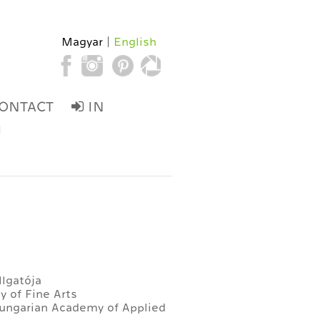
Magyar
English
ONTACT
IN
d
lgatója
 of Fine Arts
Hungarian Academy of Applied