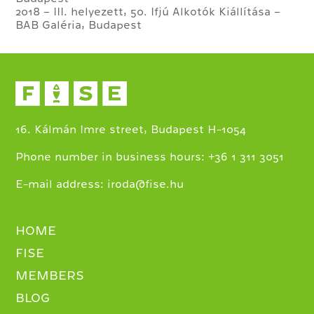
2018 – III. helyezett, 50. Ifjú Alkotók Kiállítása –
BAB Galéria, Budapest
16. Kálmán Imre street, Budapest H-1054
+
Phone number in business hours:
36 1 311 3051
E-mail address:
iroda@fise.hu
HOME
FISE
MEMBERS
BLOG