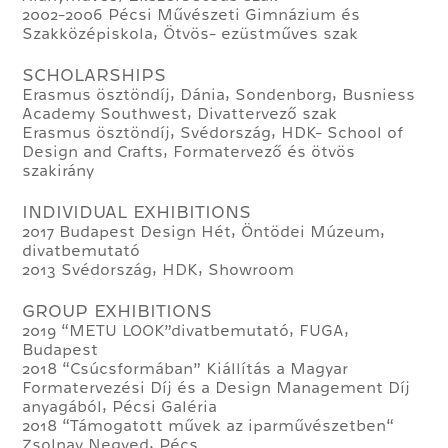
2002-2006 Pécsi Művészeti Gimnázium és
Szakközépiskola, Ötvös- ezüstműves szak
SCHOLARSHIPS
Erasmus ösztöndíj, Dánia, Sondenborg, Busniess
Academy Southwest, Divattervező szak
Erasmus ösztöndíj, Svédország, HDK- School of
Design and Crafts, Formatervező és ötvös
szakirány
INDIVIDUAL EXHIBITIONS
2017 Budapest Design Hét, Öntödei Múzeum,
divatbemutató
2013 Svédország, HDK, Showroom
GROUP EXHIBITIONS
2019 “METU LOOK”divatbemutató, FUGA,
Budapest
2018 “Csúcsformában” Kiállítás a Magyar
Formatervezési Díj és a Design Management Díj
anyagából, Pécsi Galéria
2018 “Támogatott művek az iparművészetben“
Zsolnay Negyed, Pécs