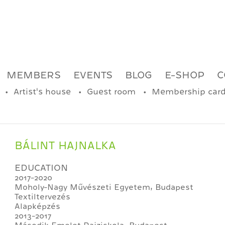
MEMBERS
EVENTS
BLOG
E-SHOP
C
Artist's house
Guest room
Membership car
BÁLINT HAJNALKA
EDUCATION
2017-2020
Moholy-Nagy Művészeti Egyetem, Budapest
Textiltervezés
Alapképzés
2013-2017