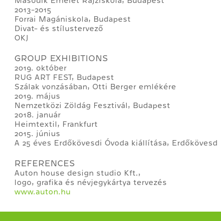
Második Emelet Rajziskola, Budapest
2013-2015
Forrai Magániskola, Budapest
Divat- és stílustervező
OKJ
GROUP EXHIBITIONS
2019. október
RUG ART FEST, Budapest
Szálak vonzásában, Otti Berger emlékére
2019. május
Nemzetközi Zöldág Fesztivál, Budapest
2018. január
Heimtextil, Frankfurt
2015. június
A 25 éves Erdőkövesdi Óvoda kiállítása, Erdőkövesd
REFERENCES
Auton house design studio Kft.,
logo, grafika és névjegykártya tervezés
www.auton.hu