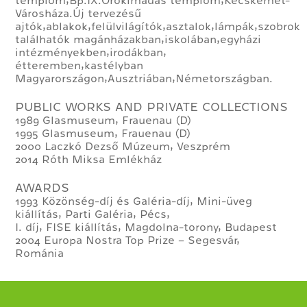
templom,Bp.IX.Örökimádás templom,Kecskemét-
Városháza.Új tervezésű
ajtók,ablakok,felülvilágítók,asztalok,lámpák,szobrok
találhatók magánházakban,iskolában,egyházi
intézményekben,irodákban,
étteremben,kastélyban
Magyarországon,Ausztriában,Németországban.
PUBLIC WORKS AND PRIVATE COLLECTIONS
1989 Glasmuseum, Frauenau (D)
1995 Glasmuseum, Frauenau (D)
2000 Laczkó Dezső Múzeum, Veszprém
2014 Róth Miksa Emlékház
AWARDS
1993 Közönség-díj és Galéria-díj, Mini-üveg
kiállítás, Parti Galéria, Pécs,
I. díj, FISE kiállítás, Magdolna-torony, Budapest
2004 Europa Nostra Top Prize – Segesvár,
Románia