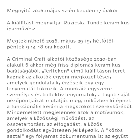
Megnyitó 2026.május 12-én kedden 17 órakor
A kiállítást megnyitja: Ruzicska Tünde keramikus
iparművész
Megtekinthető 2026. május 29-ig, hétfőtől-
péntekig 14-18 óra között.
A Criminal Craft alkotói közössége 2020-ban
alakult 6 akkor még friss diplomás keramikus
barátságából. „Terítéken” című kiállításon teret
kapnak az alkotók egyéni megközelítései,
amelyek gondolataik, érzéseik egy-egy
lenyomatát tükrözik. A munkáik egyszerre
személyes és kollektív lenyomatok, a tagok saját
nézőpontjaikat mutatják meg, miközben kilépnek
a funkcionális kerámia megszokott szerepköréből.
Mindemellett megjelennek azok a motívumok,
amelyek a közösségi működést, az
összetartozást, az elfogadást, a közös
gondolkodást együttesen jelképezik. A “közös
asztal” egy folyamat dokumentuma is: az együtt