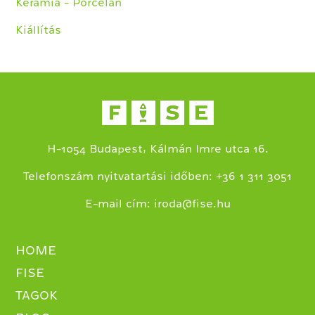
Kerámia - Porcelán
Kiállítás
H-1054 Budapest, Kálmán Imre utca 16.
+
Telefonszám nyitvatartási időben:
36 1 311 3051
E-mail cím:
iroda@fise.hu
HOME
FISE
TAGOK