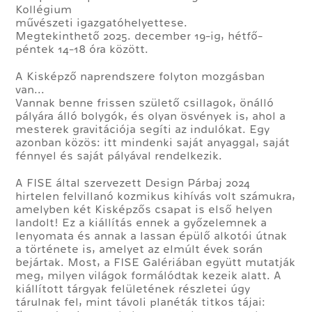
Kollégium
művészeti igazgatóhelyettese.
Megtekinthető 2025. december 19-ig, hétfő-
péntek 14-18 óra között.
A Kisképző naprendszere folyton mozgásban
van...
Vannak benne frissen születő csillagok, önálló
pályára álló bolygók, és olyan ösvények is, ahol a
mesterek gravitációja segíti az indulókat. Egy
azonban közös: itt mindenki saját anyaggal, saját
fénnyel és saját pályával rendelkezik.
A FISE által szervezett Design Párbaj 2024
hirtelen felvillanó kozmikus kihívás volt számukra,
amelyben két Kisképzős csapat is első helyen
landolt! Ez a kiállítás ennek a győzelemnek a
lenyomata és annak a lassan épülő alkotói útnak
a története is, amelyet az elmúlt évek során
bejártak. Most, a FISE Galériában együtt mutatják
meg, milyen világok formálódtak kezeik alatt. A
kiállított tárgyak felületének részletei úgy
tárulnak fel, mint távoli planéták titkos tájai: