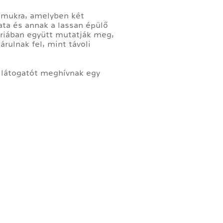
számukra, amelyben két
ata és annak a lassan épülő
lériában együtt mutatják meg,
árulnak fel, mint távoli
 látogatót meghívnak egy