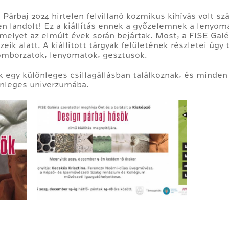
 Párbaj 2024 hirtelen felvillanó kozmikus kihívás volt 
en landolt! Ez a kiállítás ennek a győzelemnek a lenyom
 amelyet az elmúlt évek során bejártak. Most, a FISE Ga
ik alatt. A kiállított tárgyak felületének részletei úgy t
domborzatok, lenyomatok, gesztusok.
 egy különleges csillagállásban találkoznak, és minden
önleges univerzumába.