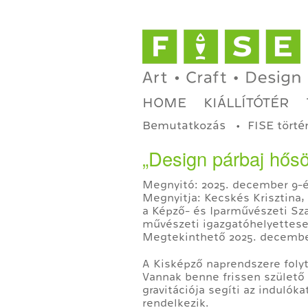
HOME
KIÁLLÍTÓTÉR
Bemutatkozás
FISE törté
„Design párbaj hősö
Megnyitó: 2025. december 9-é
Megnyitja: Kecskés Krisztina
a Képző- és Iparművészeti S
művészeti igazgatóhelyettese
Megtekinthető 2025. december 
A Kisképző naprendszere foly
Vannak benne frissen születő c
gravitációja segíti az indulók
rendelkezik.