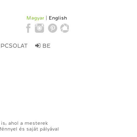
Magyar
English
APCSOLAT
BE
 is, ahol a mesterek
fénnyel és saját pályával