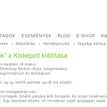
TAGOK
ESEMÉNYEK
BLOG
E-SHOP
K
nete
Alkotóház
Vendégszoba
Tagsági kártya
k” a Kisképző kiállítása
n kedden 18 órakor
, Ferenczy Noémi-díjas üvegművész,
zakgimnázium és Kollégium
.
19-ig, hétfő-péntek 14-18 óra között.
ton mozgásban van...
sillagok, önálló pályára álló bolygók, és olyan ösvények
at. Egy azonban közös: itt mindenki saját anyaggal, saját 