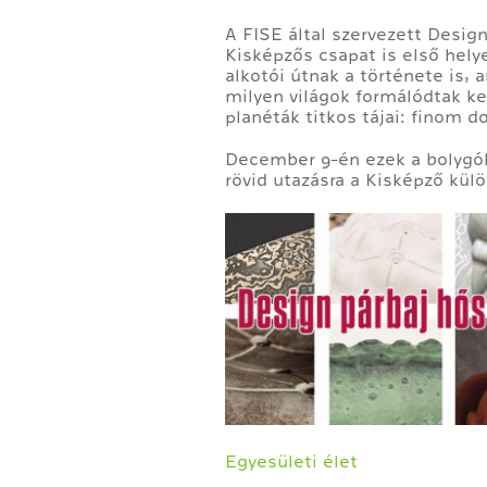
A FISE által szervezett Design
Kisképzős csapat is első hely
alkotói útnak a története is,
milyen világok formálódtak keze
planéták titkos tájai: finom 
December 9-én ezek a bolygók
rövid utazásra a Kisképző kül
Egyesületi élet