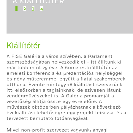
A KIÁLLÍTÓTÉR
EGY FOTÓKIÁLLÍTÁS
1
2
3
4
Kiállítótér
A FISE Galéria a város szívében, a Parlament
szomszédságában helyezkedik el – itt állítunk ki
már több mint 25 éve. A 60m2-es kiállítótér az
emeleti konferencia és prezentációs helyiséggel
és négy műteremmel együtt a fiatal szakemberek
otthona. Évente mintegy 18 kiállítást szervezünk
itt, elsősorban a tagjainknak, de szívesen látunk
vendégművészeket is. A Galéria programját a
vezetőség állítja össze egy évre előre. A
művészek októberben pályázhatnak a következő
évi kiállítási lehetőségre egy projekt-leírással és a
tervezett bemutató fotóanyagával.
Mivel non-profit szervezet vagyunk, anyagi