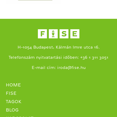
H-1054 Budapest, Kálmán Imre utca 16.
+
Telefonszám nyitvatartási időben:
36 1 311 3051
E-mail cím:
iroda@fise.hu
HOME
FISE
TAGOK
BLOG