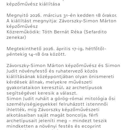
képzőművész kiállítása
Megnyitó 2026. március 31-én kedden 18 órakor.
A kiállítást megnyitja: Závorszky-Simon Márton
képzőművész
Közreműködik: Tóth Bernát Réka (Sefardito
zenekar)
Megtekinthető 2026. április 17-ig, hétfőtől-
péntekig 14-18 óra között.
Závorszky-Simon Márton képzőművész és Simon
Judit növényfestő és ruhatervező közös
kiállításának középpontjában olyan önismereti
kérdések állnak, melyekre művészeti
gyakorlataikon keresztül, az archetípusok
segítségével keresik a választ.
Simon Judit ruháit a görög-római mitológia ősi
személyiségjegyekkel felruházott istennnői
ihlették, míg Závorszky képzőművészeti
alkotásaiban saját magát boncolja, férfi
archetípusait jeleníti meg – mindezt teszik
mindketten a növényi festés és ecoprint