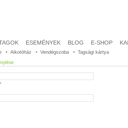
TAGOK
ESEMÉNYEK
BLOG
E-SHOP
KA
e
Alkotóház
Vendégszoba
Tagsági kártya
énylése
v.