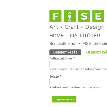
HOME
KIÁLLÍTÓTÉR
Bemutatkozás
FISE történet
Elsődleges fülek
Bejelentkezés
(aktív fül)
Új jelszó ig
Felhasználónév
*
A webhelyen regisztrált felhasználóné
Jelszó
*
A felhasználónévhez tartozó jelszó.