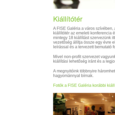
Kiállítótér
A FISE Galéria a város szívében, 
kiállítótér az emeleti konferenci
mintegy 18 kiállítást szervezünk i
vezetőség állítja össze egy évre e
leírással és a tervezett bemutató 
Mivel non-profit szervezet vagyun
kiállítási lehetőség iránt és a le
A megnyitóink többnyire háromhe
hagyománnyal bírnak.
Fotók a FISE Galéria korábbi kiállí