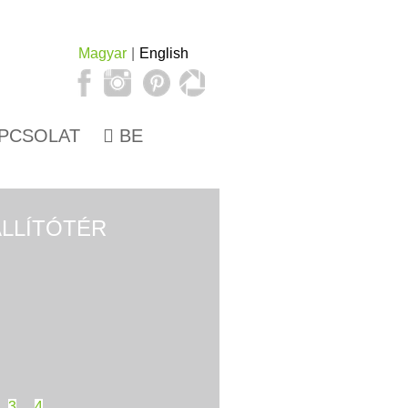
Magyar
English
PCSOLAT
BE
ÁLLÍTÓTÉR
FOTÓKIÁLLÍTÁS
3
4