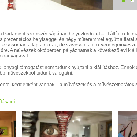
a Parlament szomszédságában helyezkedik el – itt állítunk ki m
a és prezentációs helyiséggel és négy műteremmel együtt a fiata
tt, elsősorban a tagjainknak, de szívesen látunk vendégművészek
lőre. A művészek októberben pályázhatnak a következő évi kiállí
fotóanyagával.
k, anyagi támogatást nem tudunk nyújtani a kiállításhoz. Ennek
gjobb művészekből tudunk válogatni.
tente, keddenként vannak – a művészek és a művészetbarátok 
tásairól