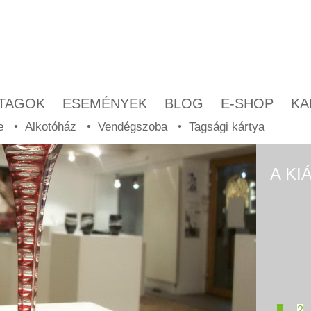
TAGOK
ESEMÉNYEK
BLOG
E-SHOP
KA
e
Alkotóház
Vendégszoba
Tagsági kártya
A KI
EGY 
1
2