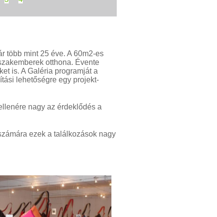
ár több mint 25 éve. A 60m2-es
l szakemberek otthona. Évente
et is. A Galéria programját a
tási lehetőségre egy projekt-
 ellenére nagy az érdeklődés a
számára ezek a találkozások nagy