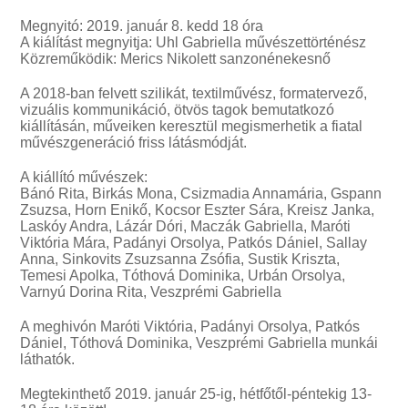
Megnyitó: 2019. január 8. kedd 18 óra
A kiálítást megnyitja: Uhl Gabriella művészettörténész
Közreműködik: Merics Nikolett sanzonénekesnő
A 2018-ban felvett szilikát, textilművész, formatervező,
vizuális kommunikáció, ötvös tagok bemutatkozó
kiállításán, műveiken keresztül megismerhetik a fiatal
művészgeneráció friss látásmódját.
A kiállító művészek:
Bánó Rita, Birkás Mona, Csizmadia Annamária, Gspann
Zsuzsa, Horn Enikő, Kocsor Eszter Sára, Kreisz Janka,
Laskóy Andra, Lázár Dóri, Maczák Gabriella, Maróti
Viktória Mára, Padányi Orsolya, Patkós Dániel, Sallay
Anna, Sinkovits Zsuzsanna Zsófia, Sustik Kriszta,
Temesi Apolka, Tóthová Dominika, Urbán Orsolya,
Varnyú Dorina Rita, Veszprémi Gabriella
A meghivón Maróti Viktória, Padányi Orsolya, Patkós
Dániel, Tóthová Dominika, Veszprémi Gabriella munkái
láthatók.
Megtekinthető 2019. január 25-ig, hétfőtől-péntekig 13-