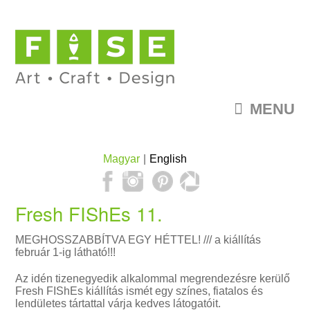
MENU
Magyar
English
Fresh FIShEs 11.
MEGHOSSZABBÍTVA EGY HÉTTEL! /// a kiállítás
február 1-ig látható!!!
Az idén tizenegyedik alkalommal megrendezésre kerülő
Fresh FIShEs kiállítás ismét egy színes, fiatalos és
lendületes tártattal várja kedves látogatóit.