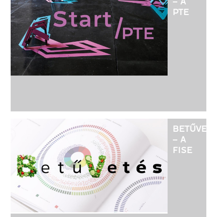
– A
PTE
MŰVÉSZE
KAR,
FORMATE
TANSZÉK,
TÁRGYALK
ÉS
KERÁMIA
SZAKOS
HALLGAT
KIÁLLÍTÁS
BETŰVET
– A
FISE
BETŰ-,
KÖNYV-
ÉS
KIADVÁNY
KIÁLLÍTÁS