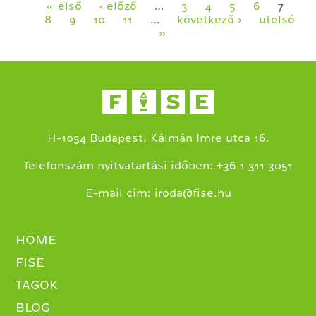
Oldalak
« első
‹ előző
…
3
4
5
6
7
8
9
10
11
…
következő ›
utolsó
»
H-1054 Budapest, Kálmán Imre utca 16.
+
Telefonszám nyitvatartási időben:
36 1 311 3051
E-mail cím:
iroda@fise.hu
HOME
FISE
TAGOK
BLOG