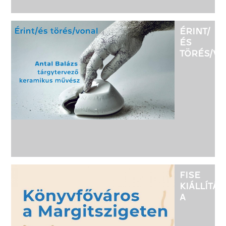
ÉRINT/
ÉS
TÖRÉS/V
-
ANTAL
BALÁZS
TÁRGYTE
KERAMIK
MŰVÉSZ
KIÁLLÍTÁS
FISE
KIÁLLÍTÁS
A
KRISTÁLY
SZÍNTÉR