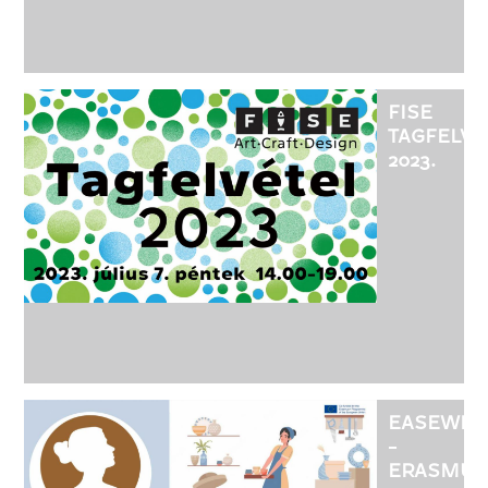
FISE
TAGFELVÉ
2023.
EASEWE
-
ERASMUS