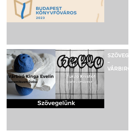
-
BUDAPES
KÖNYVFŐ
2023
MÁJUS
20-21,
27-28
SZÖVEGE
-
VÁRBIRÓ
KINGA
EVELIN
KERAMIK
ÉS
TURZÓ
KRISTÓF
GRAFIKU
KIÁLLÍTÁS