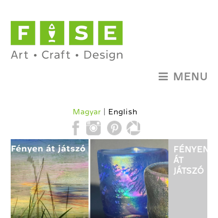
MENU
Magyar
English
FÉNYEN
ÁT
JÁTSZÓ
-
HERMAN
KATALIN
ÜVEGMŰV